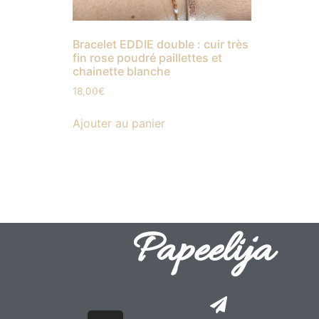
Bracelet EDDIE double : cuir très
fin rose poudré paillettes et
chainette blanche
18,00
€
Ajouter au panier
Papeelija